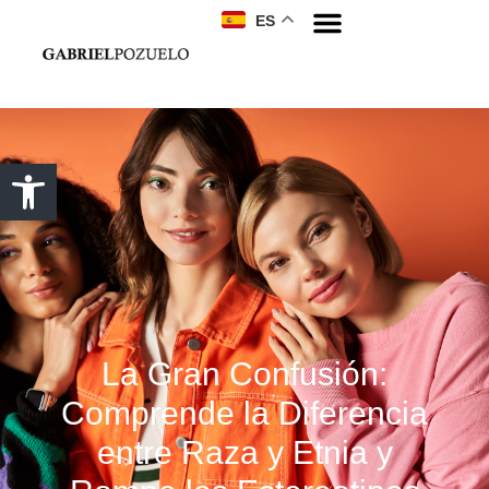
ES
La Gran Confusión:
Comprende la Diferencia
entre Raza y Etnia y